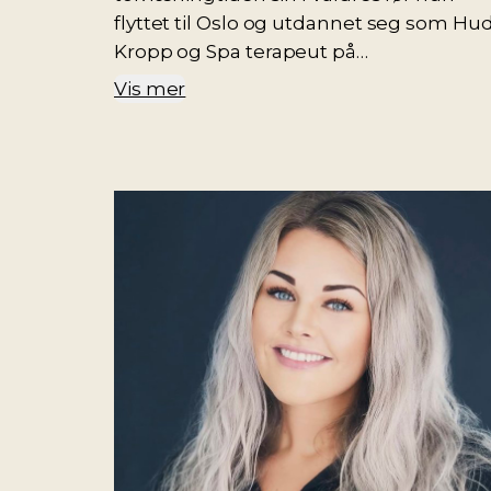
flyttet til Oslo og utdannet seg som Hud
Kropp og Spa terapeut på
Hudpleieakademiet. Startet opp Bliss i
Vis mer
2012.