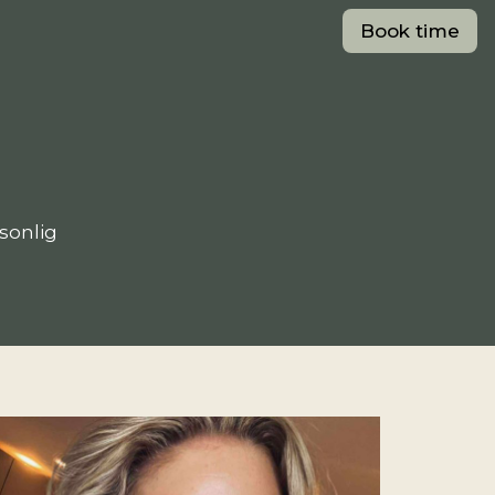
Book time
sonlig